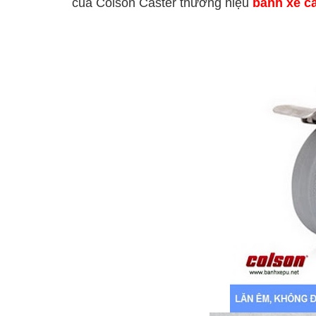
của Colson Caster thương hiệu
bánh xe c