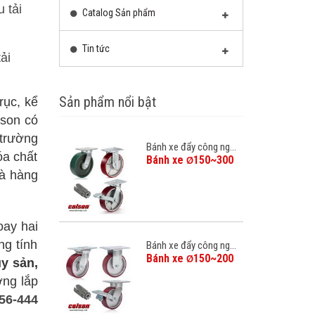
 tải
Catalog Sản phẩm
Tin tức
ải
Sản phẩm nổi bật
trục, kể
lson có
 trường
Bánh xe đẩy công ng...
óa chất
Bánh xe
150~300
Ø
hà hàng
oay hai
ng tính
Bánh xe đẩy công ng...
Bánh xe
150~200
Ø
ủy sản,
ờng lắp
56-444