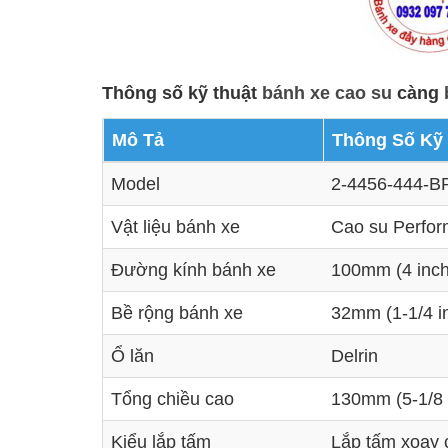
Thông số kỹ thuật
bánh xe cao su
càng
Mô Tả
Thông Số Kỹ
Model
2-4456-444-B
Vật liệu bánh xe
Cao su Perfo
Đường kính bánh xe
100mm (4 inch
Bề rộng bánh xe
32mm (1-1/4 i
Ổ lăn
Delrin
Tổng chiều cao
130mm (5-1/8 
Kiểu lắp tấm
Lắp tấm xoay 