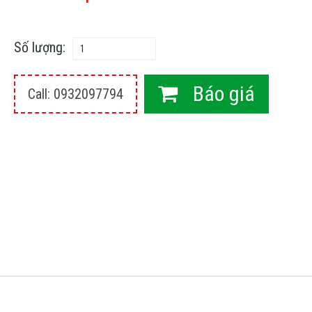
Số lượng:
Báo giá
Call: 0932097794