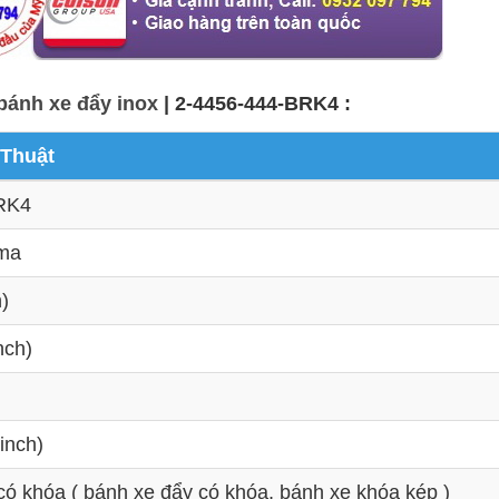
bánh xe đẩy inox
| 2-4456-444-BRK4 :
 Thuật
RK4
rma
)
nch)
inch)
có khóa ( bánh xe đẩy có khóa, bánh xe khóa kép )