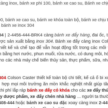
càng inox
,
bánh xe phi 100
,
bánh xe cao su
,
Bánh xe chịu
00
,
bánh xe cao su
,
bánh xe khóa toàn bộ
,
bánh xe chịu t
,
bánh xe inox 304
04
| 2-4456-444-BRK4 càng
bánh xe đẩy hàng
, đai ốc, 
ợc sản xuất bằng
inox 304
. Bánh xe đẩy càng inox Co
hiết kế và chế tạo để vẫn hoạt động tốt trong các môi
h bằng hơi nước, phun muối, rửa nước, có dung môi, h
o các nhà máy chế biến thủy sản, thực phẩm, sữa, n
304
Colson Caster thiết kế toàn bộ chi tiết, kể cả ổ bi x
hợp mọi môi trường ăn mòn khắc nghiệt nhất giúp tă
hi phí lắp ráp
bánh xe đẩy có khóa
cho các
xe đẩy th
áy dược phẩm, xe đẩy chén nhà hàng
... người ta thư
408-444
hoặc
bánh xe cao su đặc
xoay càng inox
2-44