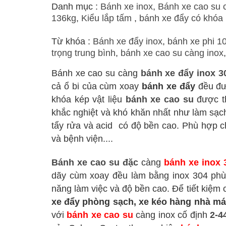
Danh mục :
Bánh xe inox
,
Bánh xe cao su 
136kg
,
Kiểu lắp tấm
,
bánh xe đẩy có khóa
Từ khóa :
Bánh xe đẩy inox
,
bánh xe phi 1
trọng trung bình
,
bánh xe cao su càng inox
Bánh xe cao su càng
bánh xe đẩy inox 3
cả ổ bi của cùm xoay
bánh xe đẩy
đều đư
khóa kép vật liệu
bánh xe cao su
được t
khắc nghiệt và khó khăn nhất như làm sạc
tẩy rửa và acid
có độ bền cao. Phù hợp ch
và bệnh viện....
Bánh xe cao su đặc
càng
bánh xe inox 
dãy cùm xoay đều làm bằng inox 304 phù 
năng làm việc và độ bền cao. Để tiết kiệm c
xe đẩy phòng sạch, xe kéo hàng nhà m
với
bánh xe cao su
càng inox cố định
2-4