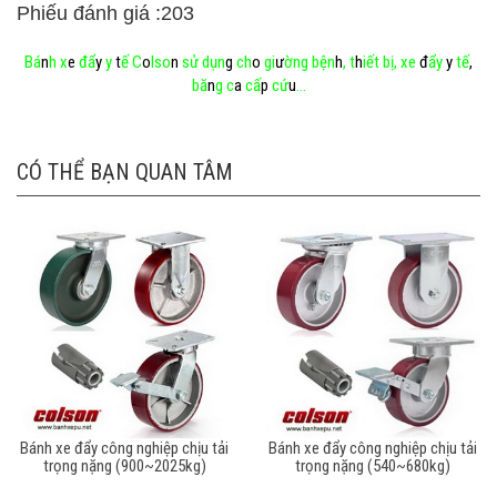
Phiếu đánh giá :203
B
á
n
h
x
e
đ
ẩ
y
y
t
ế
C
o
l
s
o
n
s
ử
d
ụ
n
g
c
h
o
g
i
ư
ờ
n
g
b
ệ
n
h
,
t
h
i
ế
t
b
ị
,
x
e
đ
ẩ
y
y
t
ế
,
b
ă
n
g
c
a
c
ấ
p
c
ứ
u
.
.
.
CÓ THỂ BẠN QUAN TÂM
Bánh xe đẩy công nghiệp chịu tải
Bánh xe đẩy công nghiệp chịu tải
trọng nặng (900~2025kg)
trọng nặng (540~680kg)