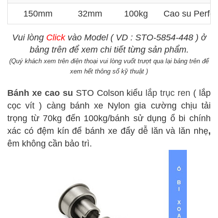
150mm
32mm
100kg
Cao su Perfo
Vui lòng
Click
vào Model ( VD : STO-5854-448 ) ở
bảng trên để xem chi tiết từng sản phẩm.
(Quý khách xem trên điện thoại vui lòng vuốt trượt qua lại bảng trên để
xem hết thông số kỹ thuật )
Bánh xe cao su
STO Colson kiểu
lắp trục ren
( lắp
cọc vít ) càng bánh xe Nylon gia cường chịu tải
trọng từ 70kg đến 100kg/bánh sử dụng ổ bi chính
xác có đệm kín để bánh xe đẩy dễ lăn và lăn nhẹ
,
êm không cần bảo trì.