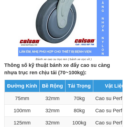
Bánh xe cao su trục ren ( bánh xe cọc vít )
Thông số kỹ thuật bánh xe đẩy cao su càng
nhựa trục ren chịu tải (70~100kg):
Đường Kính
Bề Rộng
Tải Trọng
Vật Liệu
75mm
32mm
70kg
Cao su Perfo
100mm
32mm
80kg
Cao su Perfo
125mm
32mm
100kg
Cao su Perfo