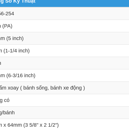
g Số Kỹ Thuật
56-254
 (PA)
m (5 inch)
(1-1/4 inch)
n
m (6-3/16 inch)
ấm xoay ( bánh sống, bánh xe động )
g có
g/bánh
x 64mm (3 5/8" x 2 1/2")