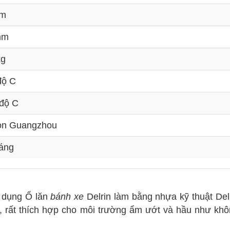
mm
mm
kg
độ C
 độ C
on Guangzhou
háng
 dụng Ổ lăn
bánh xe
Delrin làm bằng nhựa kỹ thuật Del
 rất thích hợp cho môi trường ẩm ướt và hầu như kh