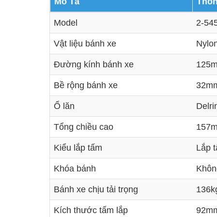
Mô Tả
Thôn
Model
2-54
Vật liệu bánh xe
Nylon
Đường kính bánh xe
125m
Bề rộng bánh xe
32mm 
Ổ lăn
Delri
Tổng chiều cao
157m
Kiểu lắp tấm
Lắp t
Khóa bánh
Khôn
Bánh xe chịu tải trọng
136k
Kích thước tấm lắp
92mm 