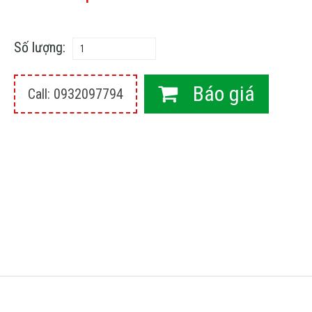
Số lượng:
Báo giá
Call: 0932097794