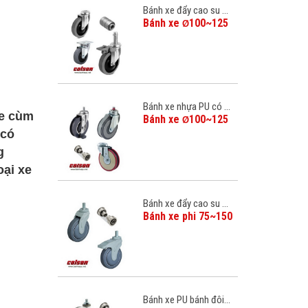
Bánh xe đẩy cao su ...
Bánh xe
100~125
Ø
Bánh xe nhựa PU có ...
xe cùm
Bánh xe
100~125
Ø
 có
g
oại xe
Bánh xe đẩy cao su ...
Bánh xe phi 75~150
Bánh xe PU bánh đôi...