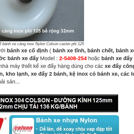
ế bánh xe càng inox Nylon Colson caster phi 125
với
bánh xe cố định
(
bánh xe tĩnh, bánh chết, bánh 
ớc bánh xe đẩy
Model :
2-5408-254
hoặc
bánh xe đẩy
hà máy thiết kế xe đẩy hàng dùng cho các
xe đẩy côn
, kho lạnh, xe đẩy 2 bánh, kệ inox có bánh xe, các l
i sản...