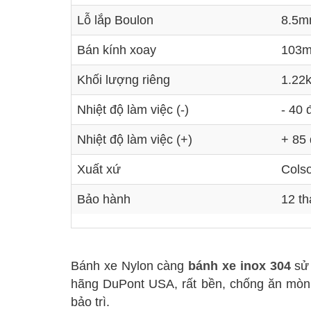
Lỗ lắp Boulon
8.5
Bán kính xoay
103
Khối lượng riêng
1.22
Nhiệt độ làm việc (-)
- 40 
Nhiệt độ làm việc (+)
+ 85
Xuất xứ
Cols
Bảo hành
12 t
Bánh xe Nylon càng
bánh xe inox 304
sử
hãng DuPont USA, rất bền, chống ăn mòn,
bảo trì.