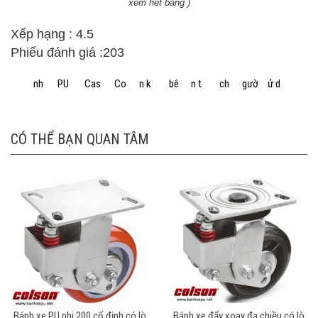
xem hết bảng )
Xếp hạng : 4.5
Phiếu đánh giá :203
B
á
n
h
x
e
P
U
S
P
C
a
s
t
e
r
C
o
l
s
o
n
k
h
ó
a
b
ê
n
a
n
t
o
à
n
c
h
o
n
g
ư
ờ
i
s
ử
d
ụ
n
g
CÓ THỂ BẠN QUAN TÂM
Bánh xe PU phi 200 cố định có lò
Bánh xe đẩy xoay đa chiều có lò