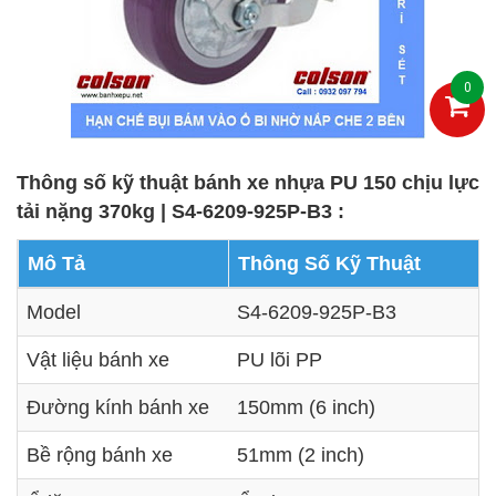
0
Thông số kỹ thuật bánh xe nhựa PU 150 chịu lực
tải nặng 370kg | S4-6209-925P-B3 :
Mô Tả
Thông Số Kỹ Thuật
Model
S4-6209-925P-B3
Vật liệu bánh xe
PU lõi PP
Đường kính bánh xe
150mm (6 inch)
Bề rộng bánh xe
51mm (2 inch)