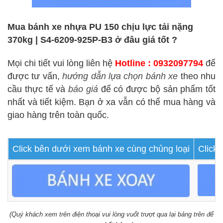
Mua bánh xe nhựa PU 150 chịu lực tải nặng
370kg | S4-6209-925P-B3 ở đâu giá tốt ?
Mọi chi tiết vui lòng liên hệ
Hotline : 0932097794
để
được tư vấn,
hướng dẫn lựa chọn bánh xe
theo nhu
cầu thực tế và
báo giá
để có được bộ sản phẩm tốt
nhất và tiết kiệm. Bạn ở xa vẫn có thể mua hàng và
giao hàng trên toàn quốc.
Click bên dưới xem bánh xe cùng chủng loại
Click
(Quý khách xem trên điện thoại vui lòng vuốt trượt qua lại bảng trên để