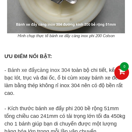
Hình chụp thực tế bánh xe đẩy càng inox phi 200 Colson
ƯU ĐIỂM NỔI BẬT:
0
-
Bánh xe đẩycàng inox 304
toàn bộ chi tiết, kể cả
bạc lót, trục và đai ốc, ổ bi cùm xoay bánh xe đều
làm bằng thép không rỉ inox 304 nên có độ bền rất
cao.
- Kích thước bánh xe đẩy phi 200 bề rộng 51mm
tổng chiều cao 241mm có tải trọng lớn tối đa 450kg
cho 1 bánh giúp bạn di chuyển được một lượng
hàng hóa lớn trong mỗi lần vận chuyển.