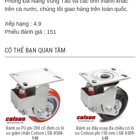
Phòng Đà Nẵng Vũng Tàu và các tỉnh thành khác
trên cà nước, chúng tôi giao hàng trên toàn quốc.
Xếp hạng : 4.9
Phiếu đánh giá : 151
CÓ THỂ BẠN QUAN TÂM
Bánh xe PU phi 200 cố định có lò
Bánh xe đẩy xoay đa chiều có lò
xo giảm chấn Colson | SB-8508-
xo Colson phi 150 mm | SB-6509-
948
648