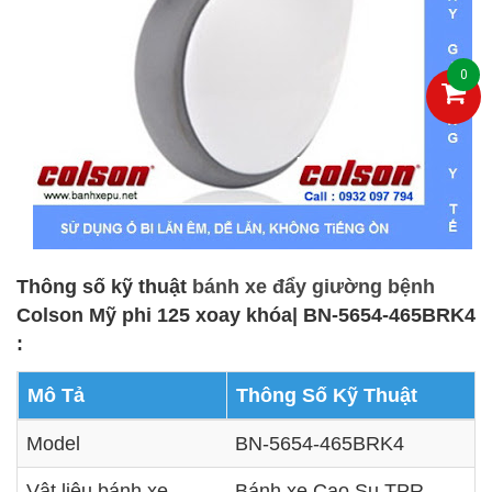
0
Thông số kỹ thuật
bánh xe đẩy giường bệnh
Colson Mỹ phi 125 xoay khóa| BN-5654-465BRK4
:
Mô Tả
Thông Số Kỹ Thuật
Model
BN-5654-465BRK4
Vật liệu bánh xe
Bánh xe Cao Su TPR